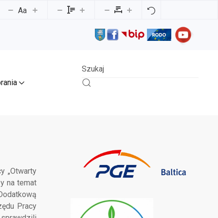
Aa
rania
y „Otwarty
y na temat
 Dodatkową
zędu Pracy
 sprawdzili