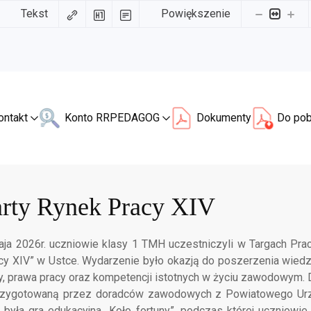
Tekst
Powiększenie
ontakt
Konto RR
PEDAGOG
Dokumenty
Do pob
rty Rynek Pracy XIV
aja 2026r. uczniowie klasy 1 TMH uczestniczyli w Targach Prac
cy XIV” w Ustce. Wydarzenie było okazją do poszerzenia wiedz
cy, prawa pracy oraz kompetencji istotnych w życiu zawodowym.
przygotowaną przez doradców zawodowych z Powiatowego Ur
była gra edukacyjna „Koło fortuny”, podczas której uczniowie