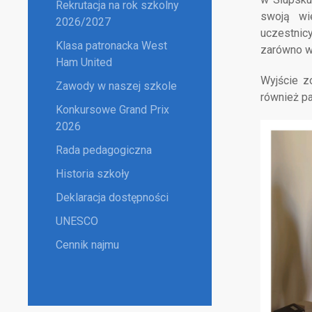
Rekrutacja na rok szkolny
swoją wi
2026/2027
uczestnic
Klasa patronacka West
zarówno w 
Ham United
Wyjście z
Zawody w naszej szkole
również p
Konkursowe Grand Prix
2026
Rada pedagogiczna
Historia szkoły
Deklaracja dostępności
UNESCO
Cennik najmu