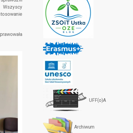
. Wszyscy
stosowanie
sprawowała
UFF(o)A
Archiwum