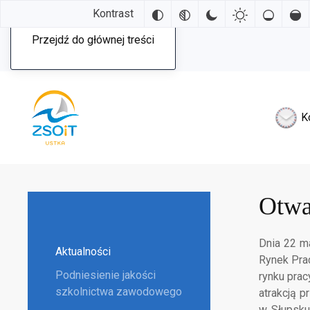
Kontrast
Przejdź do głównej treści
K
Otwa
Dnia 22 m
Aktualności
Rynek Pra
Podniesienie jakości
rynku pra
szkolnictwa zawodowego
atrakcją 
w Słupsku 