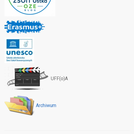
UFF(o)A
Archiwum