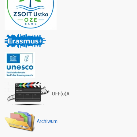
UFF(o)A
Archiwum