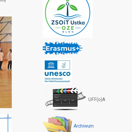
olny
UFF(o)A
Archiwum