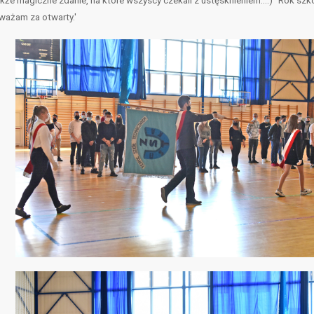
kże magiczne zdanie, na które wszyscy czekali z ustęsknieniem...:) "Rok szk
ważam za otwarty.'