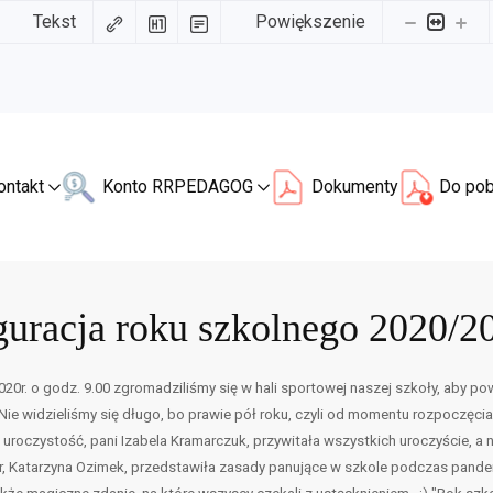
Tekst
Powiększenie
ontakt
Konto RR
PEDAGOG
Dokumenty
Do pob
guracja roku szkolnego 2020/2
020r. o godz. 9.00 zgromadziliśmy się w hali sportowej naszej szkoły, aby p
 Nie widzieliśmy się długo, bo prawie pół roku, czyli od momentu rozpoczęci
roczystość, pani Izabela Kramarczuk, przywitała wszystkich uroczyście, a 
r, Katarzyna Ozimek, przedstawiła zasady panujące w szkole podczas pande