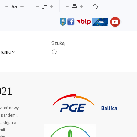
Aa
rania
021
owitać nowy
a pandemii.
następnie
mii.