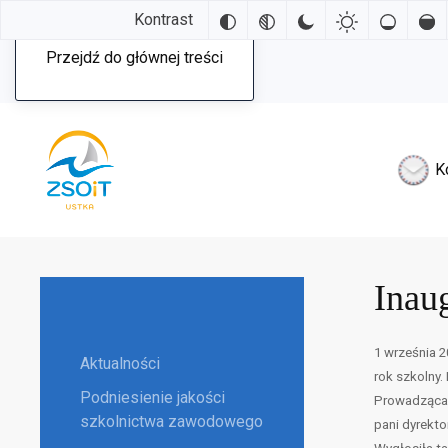
Kontrast
Przejdź do głównej treści
K
Inau
1 września 2
Aktualności
rok szkolny.
Podniesienie jakości
Prowadząca u
szkolnictwa zawodowego
pani dyrekto