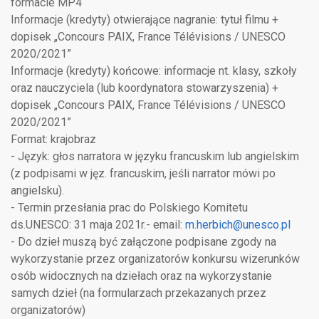
formacie MP4
Informacje (kredyty) otwierające nagranie: tytuł filmu +
dopisek „Concours PAIX, France Télévisions / UNESCO
2020/2021”
Informacje (kredyty) końcowe: informacje nt. klasy, szkoły
oraz nauczyciela (lub koordynatora stowarzyszenia) +
dopisek „Concours PAIX, France Télévisions / UNESCO
2020/2021”
Format: krajobraz
- Język: głos narratora w języku francuskim lub angielskim
(z podpisami w jęz. francuskim, jeśli narrator mówi po
angielsku).
- Termin przesłania prac do Polskiego Komitetu
ds.UNESCO: 31 maja 2021r.- email:
m.herbich@unesco.pl
- Do dzieł muszą być załączone podpisane zgody na
wykorzystanie przez organizatorów konkursu wizerunków
osób widocznych na dziełach oraz na wykorzystanie
samych dzieł (na formularzach przekazanych przez
organizatorów)