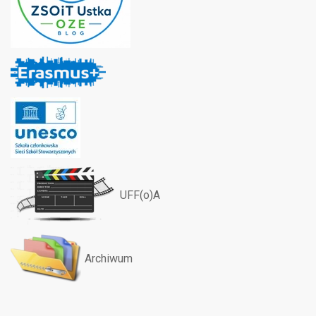
UFF(o)A
Archiwum