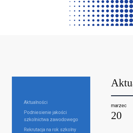
Aktu
Aktualności
marzec
Podniesienie jakości
20
szkolnictwa zawodowego
Rekrutacja na rok szkolny