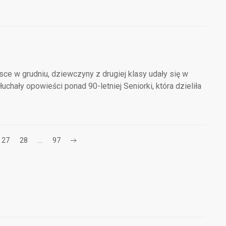
jsce w grudniu, dziewczyny z drugiej klasy udały się w
chały opowieści ponad 90-letniej Seniorki, która dzieliła
27
28
…
97