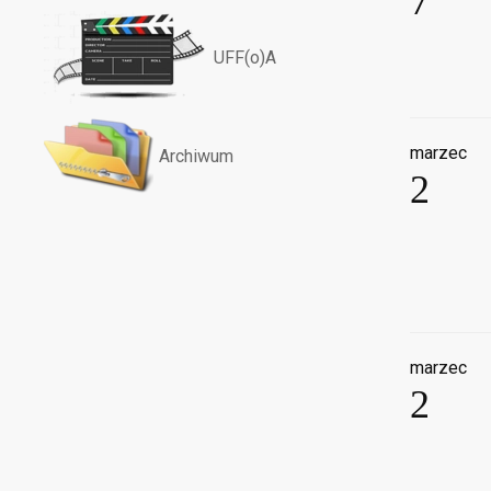
7
UFF(o)A
marzec
Archiwum
2
marzec
2