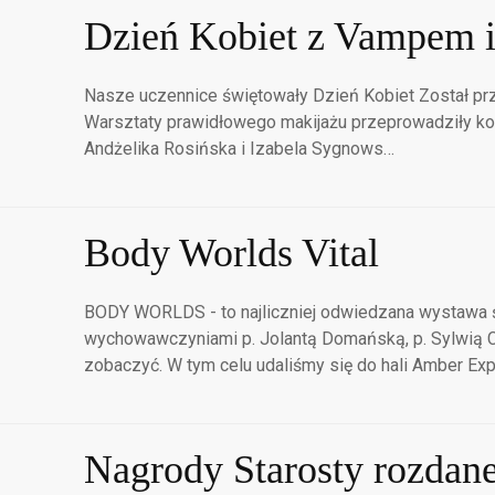
Dzień Kobiet z Vampem i
Nasze uczennice świętowały Dzień Kobiet Został przy
Warsztaty prawidłowego makijażu przeprowadziły kos
Andżelika Rosińska i Izabela Sygnows…
Body Worlds Vital
BODY WORLDS - to najliczniej odwiedzana wystawa ś
wychowawczyniami p. Jolantą Domańską, p. Sylwią C
zobaczyć. W tym celu udaliśmy się do hali Amber E
Nagrody Starosty rozdan