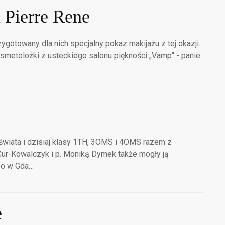
 Pierre Rene
gotowany dla nich specjalny pokaz makijażu z tej okazji.
metolożki z usteckiego salonu piękności „Vamp" - panie
wiata i dzisiaj klasy 1TH, 3OMS i 4OMS razem z
ur-Kowalczyk i p. Moniką Dymek także mogły ją
xpo w Gda…
e