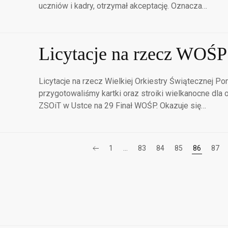
uczniów i kadry, otrzymał akceptację. Oznacza…
Licytacje na rzecz WOŚP
Licytacje na rzecz Wielkiej Orkiestry Świątecznej P
przygotowaliśmy kartki oraz stroiki wielkanocne dla
ZSOiT w Ustce na 29 Finał WOŚP. Okazuje się…
1
…
83
84
85
86
87