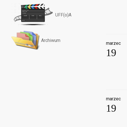
UFF(o)A
Archiwum
marzec
19
marzec
19