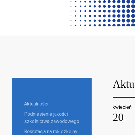
Aktu
Aktualności
kwiecień
Podniesienie jakości
20
szkolnictwa zawodowego
Rekrutacja na rok szkolny