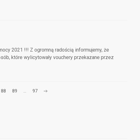
omocy 2021 !!! Z ogromną radością informujemy, że
 osób, które wylicytowały vouchery przekazane przez
88
89
…
97