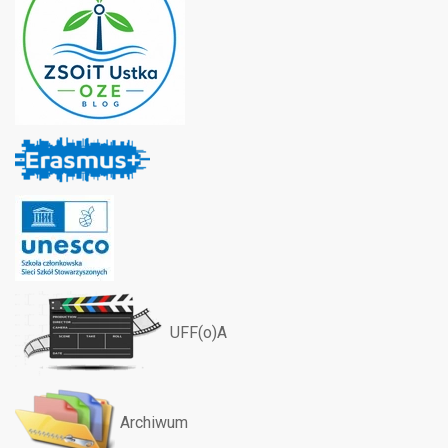
UFF(o)A
Archiwum