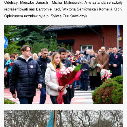
Odelscy, Mieszko Banach i Michał Malinowski. A w sztandarze szkoły
reprezentowali nas Bartłomiej Król, Wiktoria Seńkowska i Kornelia Klich.
Opiekunem uczniów była p. Sylwia Cur-Kowalczyk.