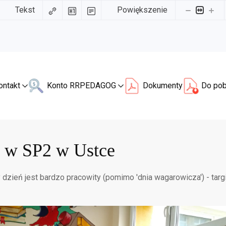
Tekst
Powiększenie
ontakt
Konto RR
PEDAGOG
Dokumenty
Do pob
i w SP2 w Ustce
 dzień jest bardzo pracowity (pomimo 'dnia wagarowicza') - tar