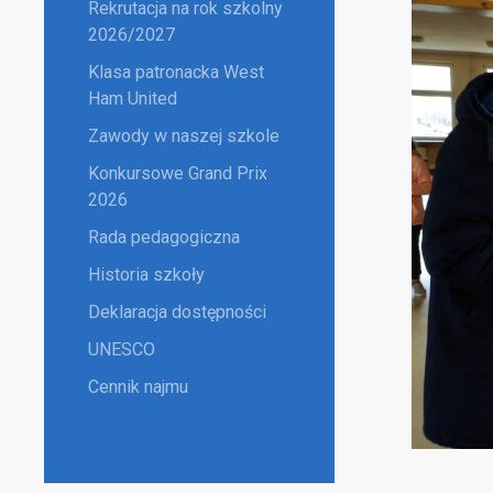
Rekrutacja na rok szkolny
2026/2027
Klasa patronacka West
Ham United
Zawody w naszej szkole
Konkursowe Grand Prix
2026
Rada pedagogiczna
Historia szkoły
Deklaracja dostępności
UNESCO
Cennik najmu