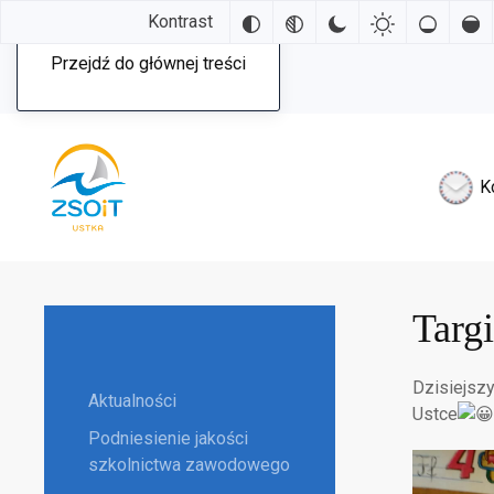
Kontrast
Przejdź do głównej treści
K
Targ
Dzisiejszy
Aktualności
Ustce
Podniesienie jakości
szkolnictwa zawodowego