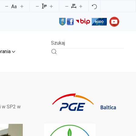
Aa
rania
gi w SP2 w