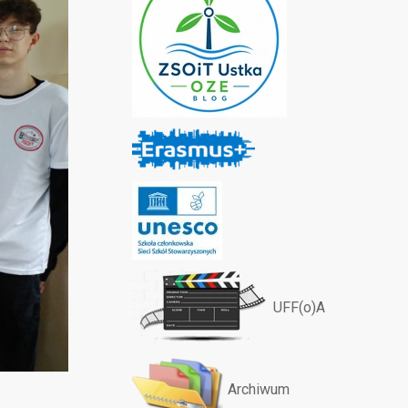
UFF(o)A
Archiwum