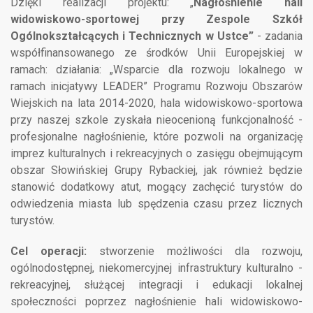
Dzięki realizacji projektu: „
Nagłośnienie hali
widowiskowo-sportowej przy Zespole Szkół
Ogólnokształcących i Technicznych w Ustce”
- zadania
współfinansowanego ze środków Unii Europejskiej w
ramach: działania: „Wsparcie dla rozwoju lokalnego w
ramach inicjatywy LEADER” Programu Rozwoju Obszarów
Wiejskich na lata 2014-2020, hala widowiskowo-sportowa
przy naszej szkole zyskała nieocenioną funkcjonalność -
profesjonalne nagłośnienie, które pozwoli na organizację
imprez kulturalnych i rekreacyjnych o zasięgu obejmującym
obszar Słowińskiej Grupy Rybackiej, jak również będzie
stanowić dodatkowy atut, mogący zachęcić turystów do
odwiedzenia miasta lub spędzenia czasu przez licznych
turystów.
Cel operacji:
stworzenie możliwości dla rozwoju,
ogólnodostępnej, niekomercyjnej infrastruktury kulturalno -
rekreacyjnej, służącej integracji i edukacji lokalnej
społeczności poprzez nagłośnienie hali widowiskowo-