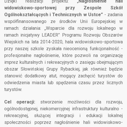
Dzięki realizacji projektu: „
Nagłośnienie hali
widowiskowo-sportowej przy Zespole Szkół
Ogólnokształcących i Technicznych w Ustce”
- zadania
współfinansowanego ze środków Unii Europejskiej w
ramach: działania: „Wsparcie dla rozwoju lokalnego w
ramach inicjatywy LEADER” Programu Rozwoju Obszarów
Wiejskich na lata 2014-2020, hala widowiskowo-sportowa
przy naszej szkole zyskała nieocenioną funkcjonalność -
profesjonalne nagłośnienie, które pozwoli na organizację
imprez kulturalnych i rekreacyjnych o zasięgu obejmującym
obszar Słowińskiej Grupy Rybackiej, jak również będzie
stanowić dodatkowy atut, mogący zachęcić turystów do
odwiedzenia miasta lub spędzenia czasu przez licznych
turystów.
Cel operacji:
stworzenie możliwości dla rozwoju,
ogólnodostępnej, niekomercyjnej infrastruktury kulturalno -
rekreacyjnej, służącej integracji i edukacji lokalnej
społeczności poprzez nagłośnienie hali widowiskowo-