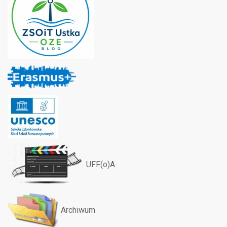
UFF(o)A
Archiwum