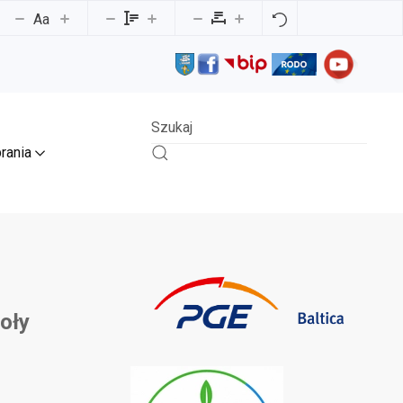
Aa
rania
oły