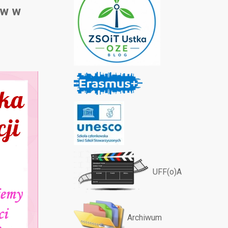
ów w
UFF(o)A
Archiwum