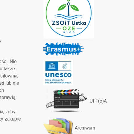
o
ści. Nie
o także
siłownia,
eś lub nie
ch
sprawią,
UFF(o)A
a, żeby
zy zakupie
Archiwum