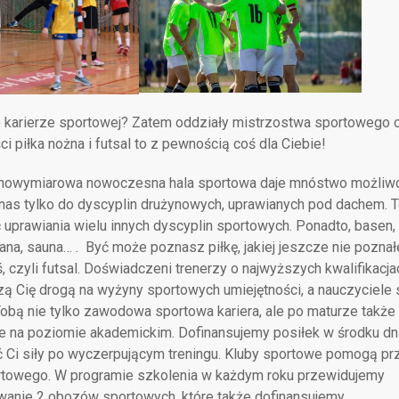
 karierze sportowej? Zatem oddziały mistrzostwa sportowego 
ci piłka nożna i futsal to z pewnością coś dla Ciebie!
nowymiarowa nowoczesna hala sportowa daje mnóstwo możliwo
nas tylko do dyscyplin drużynowych, uprawianych pod dachem. T
uprawiania wielu innych dyscyplin sportowych. Ponadto, basen, 
zana, sauna… . Być może poznasz piłkę, jakiej jeszcze nie poznał
, czyli futsal. Doświadczeni trenerzy o najwyższych kwalifikacja
 Cię drogą na wyżyny sportowych umiejętności, a nauczyciele 
obą nie tylko zawodowa sportowa kariera, ale po maturze także
e na poziomie akademickim. Dofinansujemy posiłek w środku dni
 Ci siły po wyczerpującym treningu. Kluby sportowe pomogą pr
ortowego. W programie szkolenia w każdym roku przewidujemy
wanie 2 obozów sportowych, które także dofinansujemy.