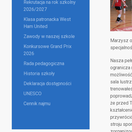
Rekrutacja na rok szkolny
2026/2027
Klasa patronacka West
Ham United
Zawody w naszej szkole
Marzysz o
Konkursowe Grand Prix
specjalnoś
2026
Nasza peł
Rada pedagogiczna
ogranicza 
Historia szkoły
możliwość 
sala lustr
Deklaracja dostępności
trenowałeś
UNESCO
poprowadzą
że przed T
Cennik najmu
kształceni
przywrócić
stroju sp
zorganizo