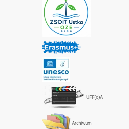
UFF(o)A
Archiwum