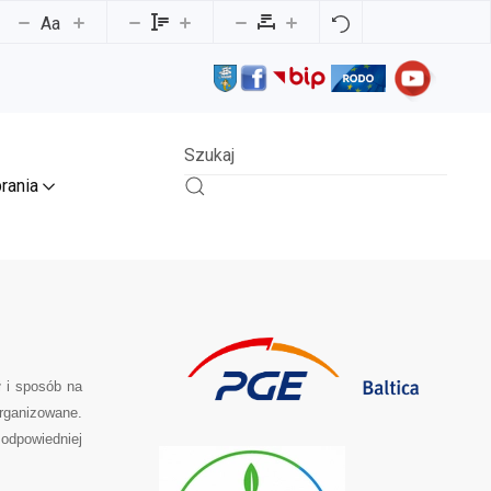
Aa
rania
 i sposób na
organizowane.
dpowiedniej