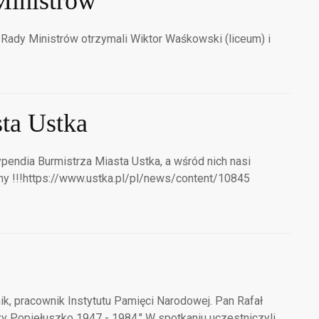
Ministrów
Rady Ministrów otrzymali Wiktor Waśkowski (liceum) i
ta Ustka
ypendia Burmistrza Miasta Ustka, a wśród nich nasi
ujemy !!!https://www.ustka.pl/pl/news/content/10845
ik, pracownik Instytutu Pamięci Narodowej. Pan Rafał
rzy Popiełuszko 1947 - 1984." W spotkaniu uczestniczyli