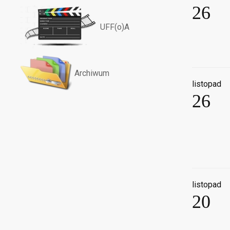
26
UFF(o)A
Archiwum
listopad
26
listopad
20