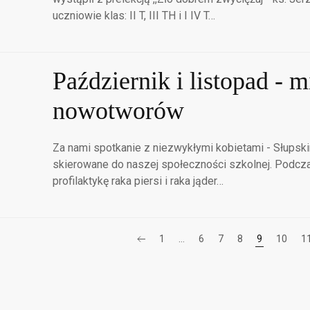
uczniowie klas: II T, III TH i I IV T…
Październik i listopad - 
nowotworów
Za nami spotkanie z niezwykłymi kobietami - Słupsk
skierowane do naszej społeczności szkolnej. Podcz
profilaktykę raka piersi i raka jąder…
1
…
6
7
8
9
10
1