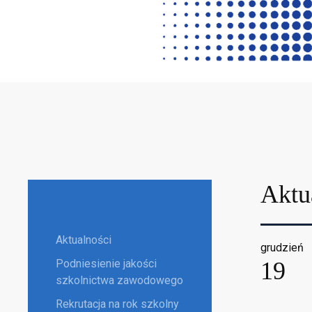
Aktu
Aktualności
grudzień
Podniesienie jakości
19
szkolnictwa zawodowego
Rekrutacja na rok szkolny