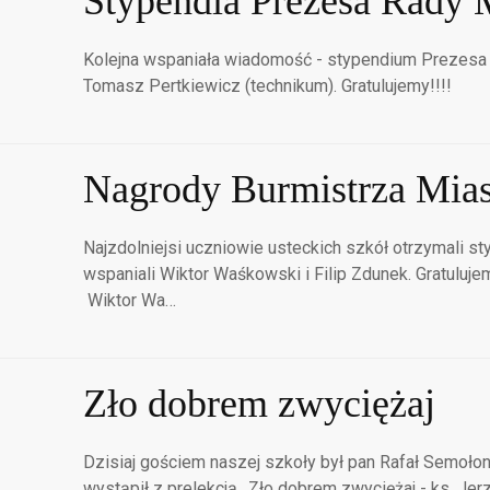
Stypendia Prezesa Rady 
Kolejna wspaniała wiadomość - stypendium Prezesa 
Tomasz Pertkiewicz (technikum). Gratulujemy!!!!
Nagrody Burmistrza Mias
Najzdolniejsi uczniowie usteckich szkół otrzymali st
wspaniali Wiktor Waśkowski i Filip Zdunek. Gratul
Wiktor Wa…
Zło dobrem zwyciężaj
Dzisiaj gościem naszej szkoły był pan Rafał Semołon
wystąpił z prelekcją ,,Zło dobrem zwyciężaj - ks. Je